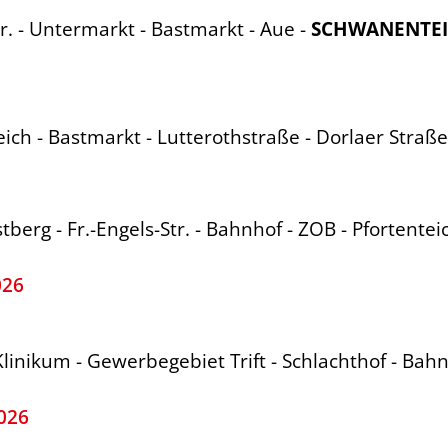
r. - Untermarkt - Bastmarkt - Aue -
SCHWANENTE
eich - Bastmarkt - Lutterothstraße - Dorlaer Straße
tberg - Fr.-Engels-Str. - Bahnhof - ZOB - Pfortentei
026
Klinikum - Gewerbegebiet Trift - Schlachthof - Bah
026