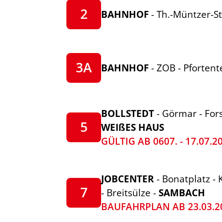
2
BAHNHOF
- Th.-Müntzer-St
3A
BAHNHOF
- ZOB - Pfortent
BOLLSTEDT
- Görmar - Fors
5
WEIßES HAUS
GÜLTIG AB 0607. - 17.07.2
JOBCENTER
- Bonatplatz - 
7
- Breitsülze -
SAMBACH
BAUFAHRPLAN AB 23.03.2