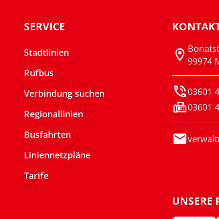
SERVICE
KONTAK
Bonats
Stadtlinien
99974 
Rufbus
03601 4
Verbindung suchen
03601 4
Regionallinien
Busfahrten
verwalt
Liniennetzpläne
Tarife
UNSERE 