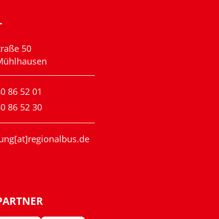
T
traße 50
Mühlhausen
0 86 52 01
0 86 52 30
ung[at]regionalbus.de
PARTNER