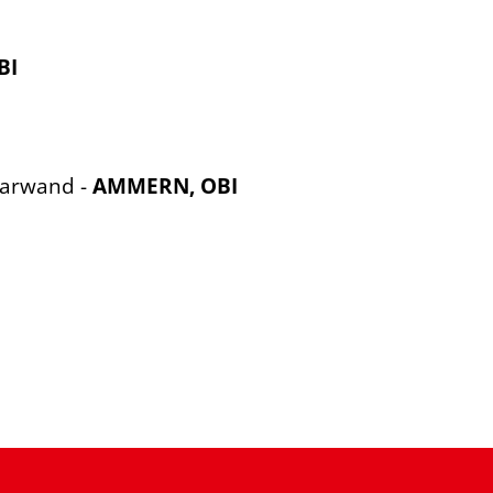
BI
Harwand -
AMMERN, OBI