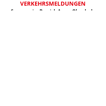
VERKEHRSMELDUNGEN
Sperrung im Bereich Anger Oberdorla
- 10.08 - 11.08.2026
06.08.2026
Mehr lesen...
Baumaßnahme Ebeleben
14.07.2026
Mehr lesen...
Baumaßnahme Blankenburg
13.07.2026
Mehr lesen...