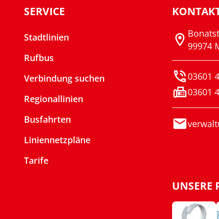
SERVICE
KONTAK
Bonats
Stadtlinien
99974 
Rufbus
03601 4
Verbindung suchen
03601 4
Regionallinien
Busfahrten
verwalt
Liniennetzpläne
Tarife
UNSERE 