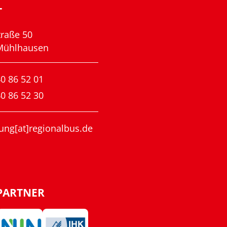
T
traße 50
Mühlhausen
0 86 52 01
0 86 52 30
ung[at]regionalbus.de
PARTNER