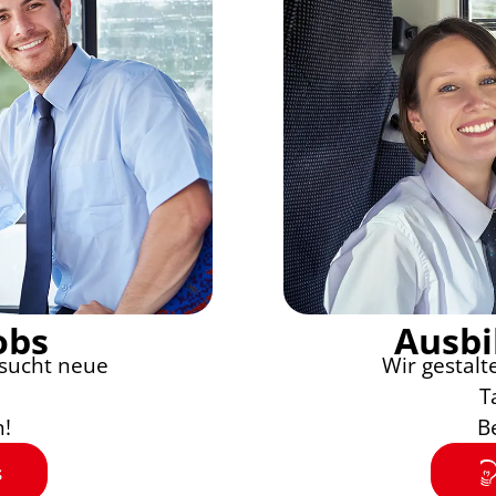
obs
Ausbi
sucht neue
Wir gestal
T
n!
B
s