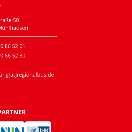
T
traße 50
Mühlhausen
0 86 52 01
0 86 52 30
ung[at]regionalbus.de
PARTNER