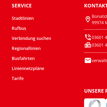
SERVICE
KONTAK
Bonats
Stadtlinien
99974 
Rufbus
03601 4
Verbindung suchen
03601 4
Regionallinien
Busfahrten
verwalt
Liniennetzpläne
Tarife
UNSERE 