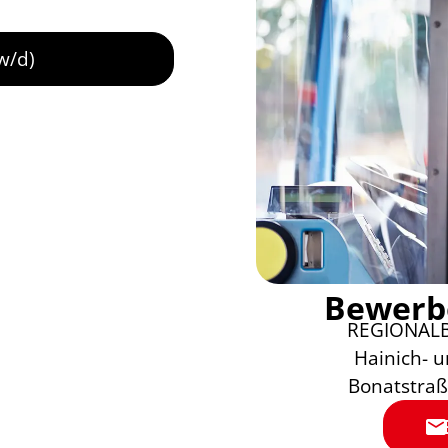
w/d)
Bewerbe
REGIONALBU
Hainich- 
Bonatstra